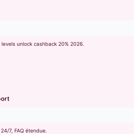
P levels unlock cashback 20% 2026.
port
 24/7, FAQ étendue.