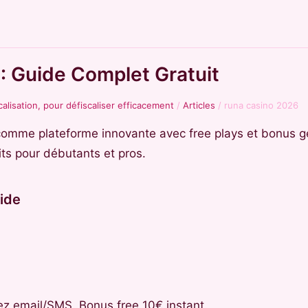
: Guide Complet Gratuit
alisation, pour défiscaliser efficacement
/
Articles
/
runa casino 2026
mme plateforme innovante avec free plays et bonus g
its pour débutants et pros.
pide
ez email/SMS. Bonus free 10€ instant.