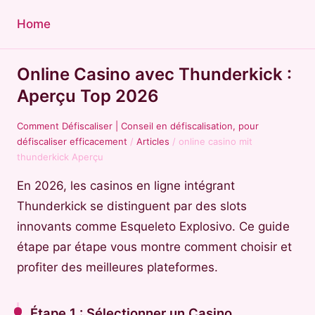
Home
Online Casino avec Thunderkick :
Aperçu Top 2026
Comment Défiscaliser | Conseil en défiscalisation, pour
défiscaliser efficacement
/
Articles
/
online casino mit
thunderkick Aperçu
En 2026, les casinos en ligne intégrant
Thunderkick se distinguent par des slots
innovants comme Esqueleto Explosivo. Ce guide
étape par étape vous montre comment choisir et
profiter des meilleures plateformes.
Étape 1 : Sélectionner un Casino