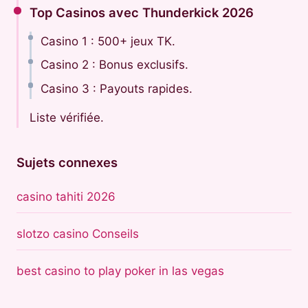
Top Casinos avec Thunderkick 2026
Casino 1 : 500+ jeux TK.
Casino 2 : Bonus exclusifs.
Casino 3 : Payouts rapides.
Liste vérifiée.
Sujets connexes
casino tahiti 2026
slotzo casino Conseils
best casino to play poker in las vegas