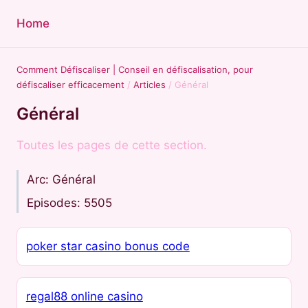
Home
Comment Défiscaliser | Conseil en défiscalisation, pour
défiscaliser efficacement
/
Articles
/
Général
Général
Toutes les pages de cette section.
Arc: Général
Episodes: 5505
poker star casino bonus code
regal88 online casino