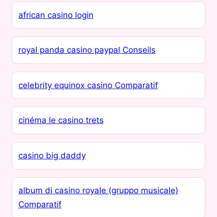
african casino login
royal panda casino paypal Conseils
celebrity equinox casino Comparatif
cinéma le casino trets
casino big daddy
album di casino royale (gruppo musicale)
Comparatif