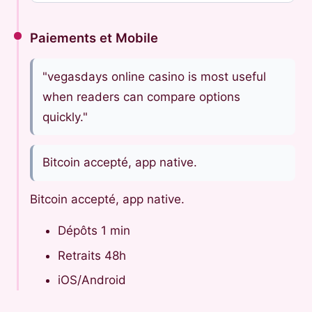
Paiements et Mobile
"vegasdays online casino is most useful
when readers can compare options
quickly."
Bitcoin accepté, app native.
Bitcoin accepté, app native.
Dépôts 1 min
Retraits 48h
iOS/Android