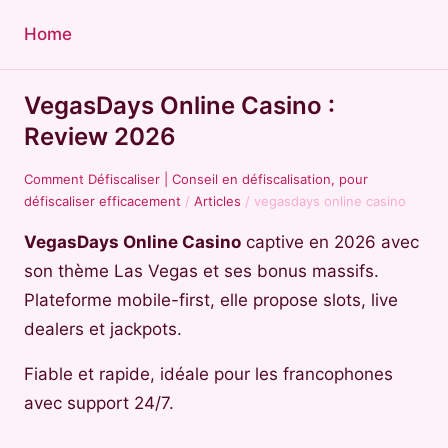
Home
VegasDays Online Casino :
Review 2026
Comment Défiscaliser | Conseil en défiscalisation, pour
défiscaliser efficacement
/
Articles
/
vegasdays online casino
VegasDays Online Casino
captive en 2026 avec
son thème Las Vegas et ses bonus massifs.
Plateforme mobile-first, elle propose slots, live
dealers et jackpots.
Fiable et rapide, idéale pour les francophones
avec support 24/7.