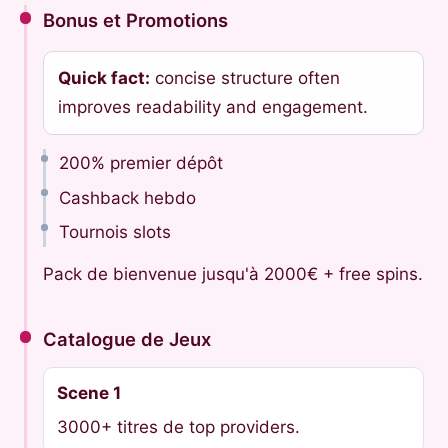
Bonus et Promotions
Quick fact:
concise structure often
improves readability and engagement.
200% premier dépôt
Cashback hebdo
Tournois slots
Pack de bienvenue jusqu'à 2000€ + free spins.
Catalogue de Jeux
Scene 1
3000+ titres de top providers.