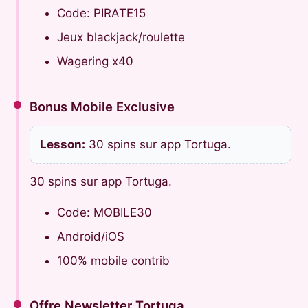
Code: PIRATE15
Jeux blackjack/roulette
Wagering x40
Bonus Mobile Exclusive
Lesson:
30 spins sur app Tortuga.
30 spins sur app Tortuga.
Code: MOBILE30
Android/iOS
100% mobile contrib
Offre Newsletter Tortuga