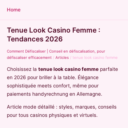
Home
Tenue Look Casino Femme :
Tendances 2026
Comment Défiscaliser | Conseil en défiscalisation, pour
défiscaliser efficacement
/
Articles
/
tenue look casino femme
Choisissez la
tenue look casino femme
parfaite
en 2026 pour briller à la table. Élégance
sophistiquée meets confort, même pour
paiements handyrechnung en Allemagne.
Article mode détaillé : styles, marques, conseils
pour tous casinos physiques et virtuels.