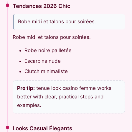
Tendances 2026 Chic
Robe midi et talons pour soirées.
Robe midi et talons pour soirées.
Robe noire pailletée
Escarpins nude
Clutch minimaliste
Pro tip:
tenue look casino femme works
better with clear, practical steps and
examples.
Looks Casual Élegants