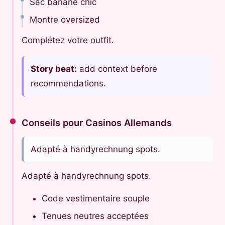
Sac banane chic
Montre oversized
Complétez votre outfit.
Story beat:
add context before
recommendations.
Conseils pour Casinos Allemands
Adapté à handyrechnung spots.
Adapté à handyrechnung spots.
Code vestimentaire souple
Tenues neutres acceptées