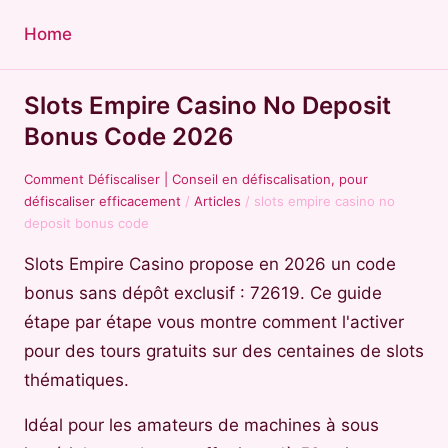
Home
Slots Empire Casino No Deposit
Bonus Code 2026
Comment Défiscaliser | Conseil en défiscalisation, pour
défiscaliser efficacement
/
Articles
/
slots empire casino no
deposit bonus code
Slots Empire Casino propose en 2026 un code
bonus sans dépôt exclusif : 72619. Ce guide
étape par étape vous montre comment l'activer
pour des tours gratuits sur des centaines de slots
thématiques.
Idéal pour les amateurs de machines à sous