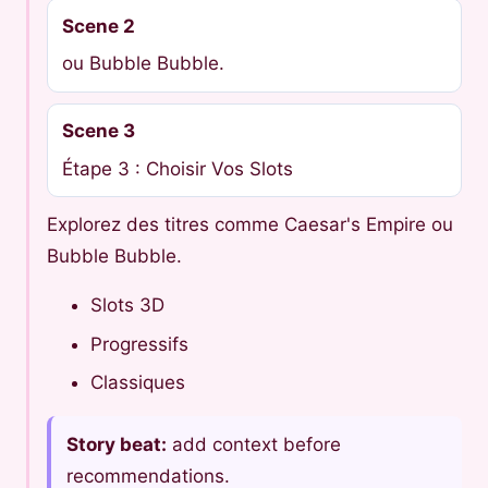
Scene 2
ou Bubble Bubble.
Scene 3
Étape 3 : Choisir Vos Slots
Explorez des titres comme Caesar's Empire ou
Bubble Bubble.
Slots 3D
Progressifs
Classiques
Story beat:
add context before
recommendations.