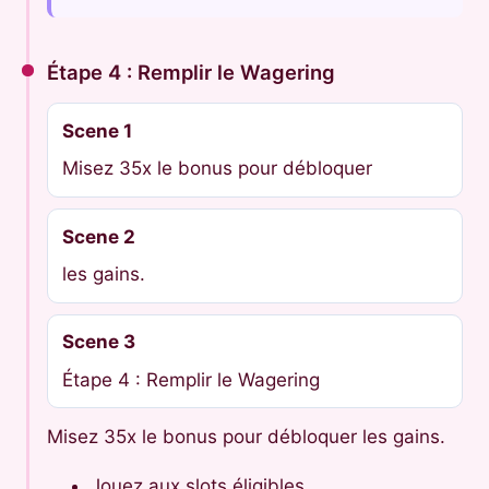
Étape 4 : Remplir le Wagering
Scene 1
Misez 35x le bonus pour débloquer
Scene 2
les gains.
Scene 3
Étape 4 : Remplir le Wagering
Misez 35x le bonus pour débloquer les gains.
Jouez aux slots éligibles