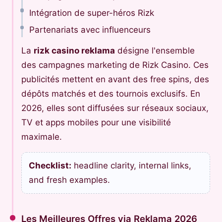
Intégration de super-héros Rizk
Partenariats avec influenceurs
La
rizk casino reklama
désigne l'ensemble
des campagnes marketing de Rizk Casino. Ces
publicités mettent en avant des free spins, des
dépôts matchés et des tournois exclusifs. En
2026, elles sont diffusées sur réseaux sociaux,
TV et apps mobiles pour une visibilité
maximale.
Checklist:
headline clarity, internal links,
and fresh examples.
Les Meilleures Offres via Reklama 2026