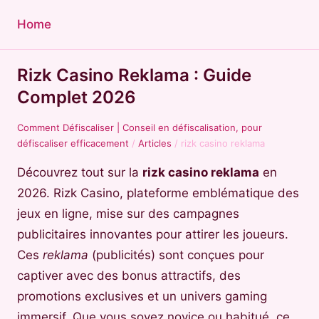
Home
Rizk Casino Reklama : Guide
Complet 2026
Comment Défiscaliser | Conseil en défiscalisation, pour
défiscaliser efficacement
/
Articles
/
rizk casino reklama
Découvrez tout sur la
rizk casino reklama
en
2026. Rizk Casino, plateforme emblématique des
jeux en ligne, mise sur des campagnes
publicitaires innovantes pour attirer les joueurs.
Ces
reklama
(publicités) sont conçues pour
captiver avec des bonus attractifs, des
promotions exclusives et un univers gaming
immersif. Que vous soyez novice ou habitué, ce