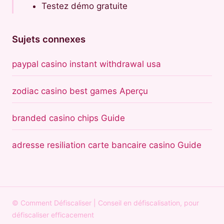
Testez démo gratuite
Sujets connexes
paypal casino instant withdrawal usa
zodiac casino best games Aperçu
branded casino chips Guide
adresse resiliation carte bancaire casino Guide
© Comment Défiscaliser | Conseil en défiscalisation, pour
défiscaliser efficacement