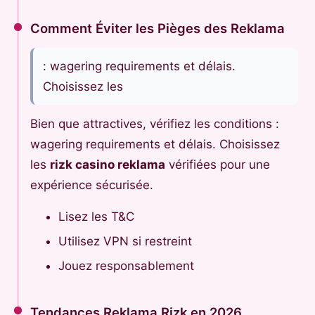
Comment Éviter les Pièges des Reklama
: wagering requirements et délais.
Choisissez les
Bien que attractives, vérifiez les conditions :
wagering requirements et délais. Choisissez
les
rizk casino reklama
vérifiées pour une
expérience sécurisée.
Lisez les T&C
Utilisez VPN si restreint
Jouez responsablement
Tendances Reklama Rizk en 2026