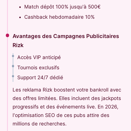
Match dépôt 100% jusqu'à 500€
Cashback hebdomadaire 10%
Avantages des Campagnes Publicitaires
Rizk
Accès VIP anticipé
Tournois exclusifs
Support 24/7 dédié
Les reklama Rizk boostent votre bankroll avec
des offres limitées. Elles incluent des jackpots
progressifs et des événements live. En 2026,
l'optimisation SEO de ces pubs attire des
millions de recherches.