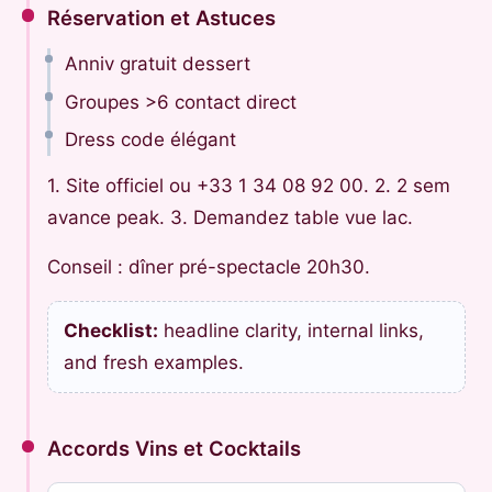
Réservation et Astuces
Anniv gratuit dessert
Groupes >6 contact direct
Dress code élégant
1. Site officiel ou +33 1 34 08 92 00. 2. 2 sem
avance peak. 3. Demandez table vue lac.
Conseil : dîner pré-spectacle 20h30.
Checklist:
headline clarity, internal links,
and fresh examples.
Accords Vins et Cocktails