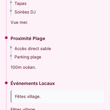
Tapas
Soirées DJ
Vue mer.
Proximité Plage
Accès direct sable
Parking plage
100m océan.
Événements Locaux
Fêtes village.
Fêtes village.