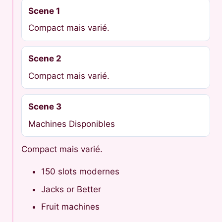
Scene 1
Compact mais varié.
Scene 2
Compact mais varié.
Scene 3
Machines Disponibles
Compact mais varié.
150 slots modernes
Jacks or Better
Fruit machines