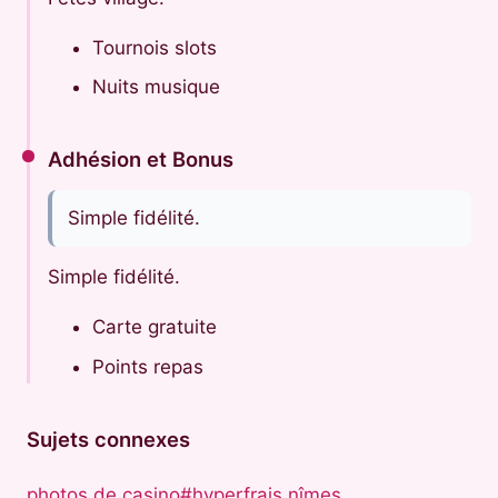
Tournois slots
Nuits musique
Adhésion et Bonus
Simple fidélité.
Simple fidélité.
Carte gratuite
Points repas
Sujets connexes
photos de casino#hyperfrais nîmes