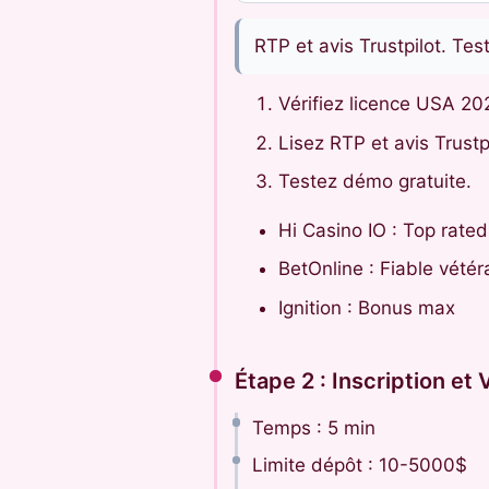
RTP et avis Trustpilot. Te
Vérifiez licence USA 20
Lisez RTP et avis Trustpi
Testez démo gratuite.
Hi Casino IO : Top rated
BetOnline : Fiable vétér
Ignition : Bonus max
Étape 2 : Inscription et 
Temps : 5 min
Limite dépôt : 10-5000$