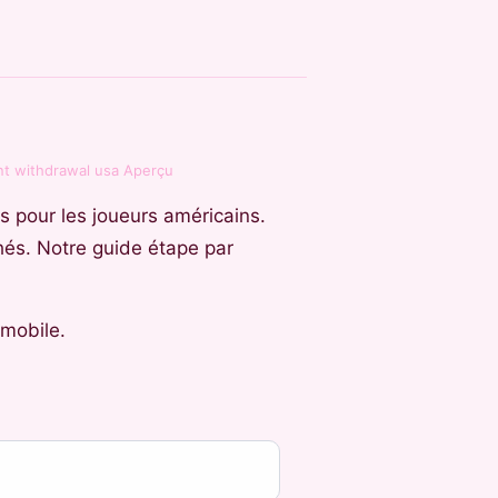
ant withdrawal usa Aperçu
es pour les joueurs américains.
hés. Notre guide étape par
 mobile.