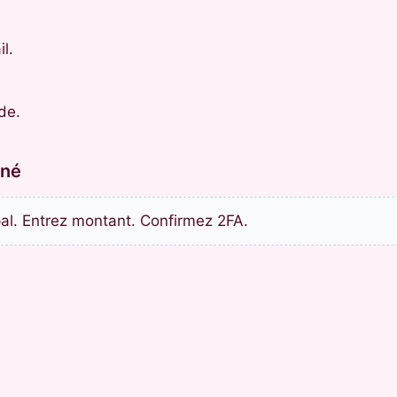
l.
de.
ané
al. Entrez montant. Confirmez 2FA.