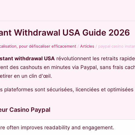
tant Withdrawal USA Guide 2026
alisation, pour défiscaliser efficacement
/
Articles
/
paypal casino inst
nstant withdrawal USA
révolutionnent les retraits rapid
rent des cashouts en minutes via Paypal, sans frais cac
tirer en un clin d'œil.
s plateformes sont sécurisées, licenciées et optimisées
leur Casino Paypal
ure often improves readability and engagement.