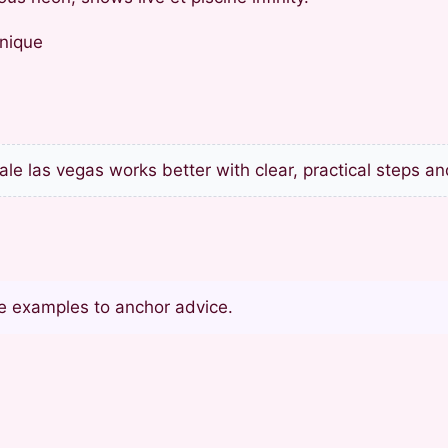
nique
le las vegas works better with clear, practical steps a
te examples to anchor advice.