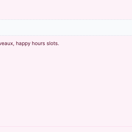
eaux, happy hours slots.