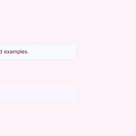
nd examples.