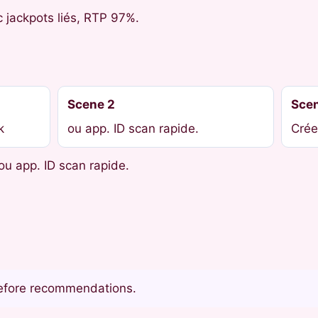
jackpots liés, RTP 97%.
Scene 2
Scen
k
ou app. ID scan rapide.
Crée
ou app. ID scan rapide.
efore recommendations.