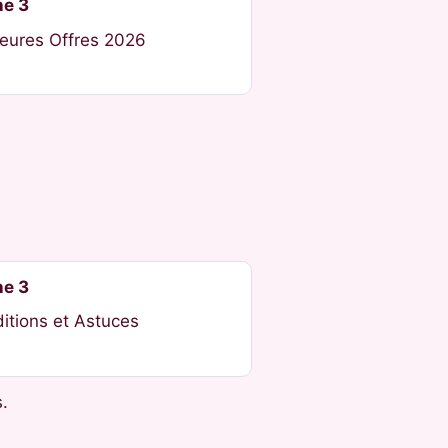
e 3
leures Offres 2026
e 3
itions et Astuces
.