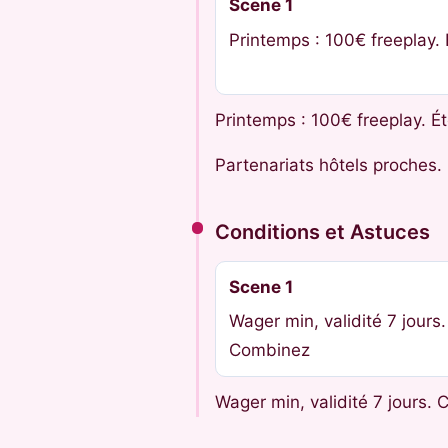
Scene 1
Printemps : 100€ freeplay. 
Printemps : 100€ freeplay. Ét
Partenariats hôtels proches.
Conditions et Astuces
Scene 1
Wager min, validité 7 jours.
Combinez
Wager min, validité 7 jours.