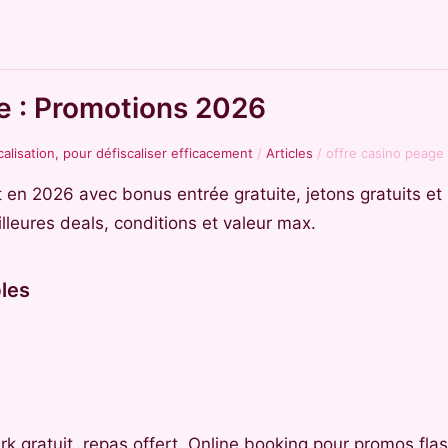
e : Promotions 2026
alisation, pour défiscaliser efficacement
/
Articles
/
offre casino peage
t en 2026 avec bonus entrée gratuite, jetons gratuits e
lleures deals, conditions et valeur max.
les
k gratuit, repas offert. Online booking pour promos flas