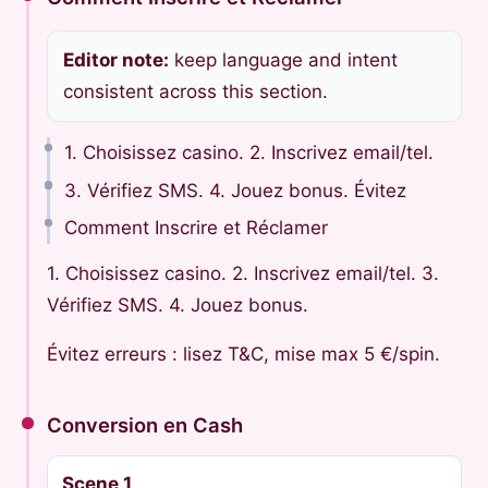
Editor note:
keep language and intent
consistent across this section.
1. Choisissez casino. 2. Inscrivez email/tel.
3. Vérifiez SMS. 4. Jouez bonus. Évitez
Comment Inscrire et Réclamer
1. Choisissez casino. 2. Inscrivez email/tel. 3.
Vérifiez SMS. 4. Jouez bonus.
Évitez erreurs : lisez T&C, mise max 5 €/spin.
Conversion en Cash
Scene 1