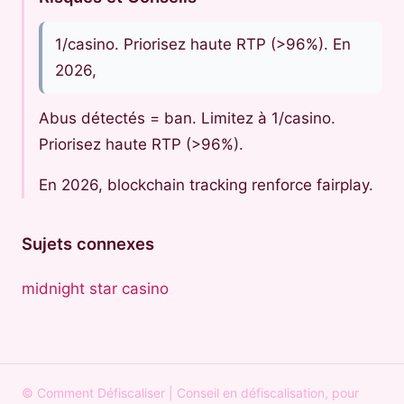
1/casino. Priorisez haute RTP (>96%). En
2026,
Abus détectés = ban. Limitez à 1/casino.
Priorisez haute RTP (>96%).
En 2026, blockchain tracking renforce fairplay.
Sujets connexes
midnight star casino
© Comment Défiscaliser | Conseil en défiscalisation, pour