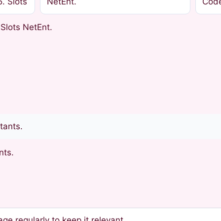
. Slots
NetEnt.
Code
 Slots NetEnt.
tants.
nts.
ge regularly to keep it relevant.