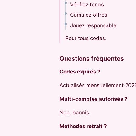
Vérifiez terms
Cumulez offres
Jouez responsable
Pour tous codes.
Questions fréquentes
Codes expirés ?
Actualisés mensuellement 202
Multi-comptes autorisés ?
Non, bannis.
Méthodes retrait ?