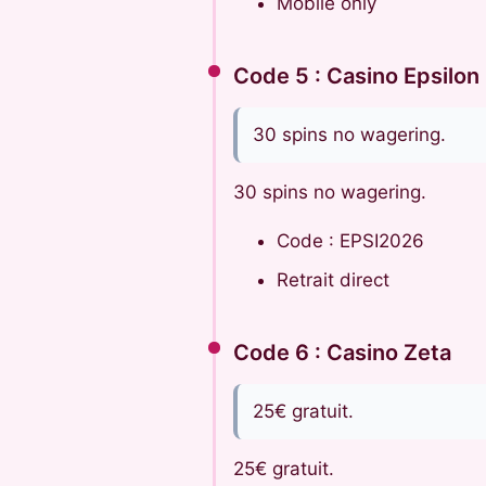
Mobile only
Code 5 : Casino Epsilon
30 spins no wagering.
30 spins no wagering.
Code : EPSI2026
Retrait direct
Code 6 : Casino Zeta
25€ gratuit.
25€ gratuit.