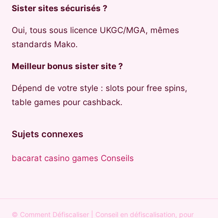
Sister sites sécurisés ?
Oui, tous sous licence UKGC/MGA, mêmes
standards Mako.
Meilleur bonus sister site ?
Dépend de votre style : slots pour free spins,
table games pour cashback.
Sujets connexes
bacarat casino games Conseils
© Comment Défiscaliser | Conseil en défiscalisation, pour