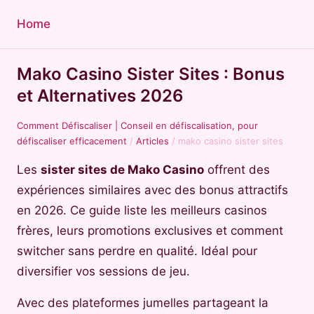
Home
Mako Casino Sister Sites : Bonus
et Alternatives 2026
Comment Défiscaliser | Conseil en défiscalisation, pour
défiscaliser efficacement
/
Articles
/
mako casino sister sites
Les
sister sites de Mako Casino
offrent des
expériences similaires avec des bonus attractifs
en 2026. Ce guide liste les meilleurs casinos
frères, leurs promotions exclusives et comment
switcher sans perdre en qualité. Idéal pour
diversifier vos sessions de jeu.
Avec des plateformes jumelles partageant la