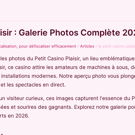
aisir : Galerie Photos Complète 2
alisation, pour défiscaliser efficacement
/
Articles
/
le petit casino plai
les photos du Petit Casino Plaisir, un lieu emblématiqu
sir, ce casino attire les amateurs de machines à sous, 
 installations modernes. Notre aperçu photo vous plong
 et les spectacles en direct.
 visiteur curieux, ces images capturent l'essence du Pet
mées et sourires des gagnants. Explorez notre galerie pou
orts en 2026.