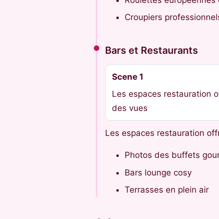
Roulettes européennes 
Croupiers professionnel
Bars et Restaurants
Scene 1
Les espaces restauration o
des vues
Les espaces restauration offr
Photos des buffets go
Bars lounge cosy
Terrasses en plein air