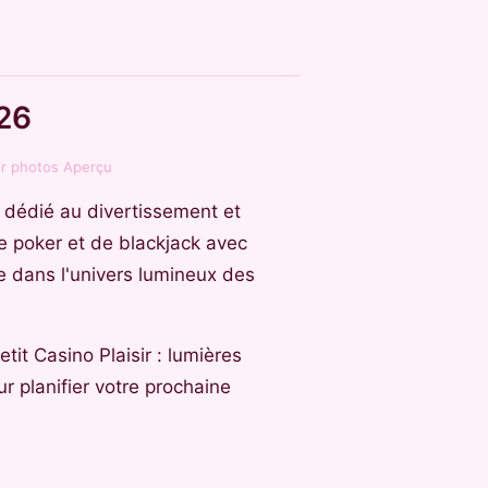
026
sir photos Aperçu
e dédié au divertissement et
de poker et de blackjack avec
e dans l'univers lumineux des
it Casino Plaisir : lumières
r planifier votre prochaine