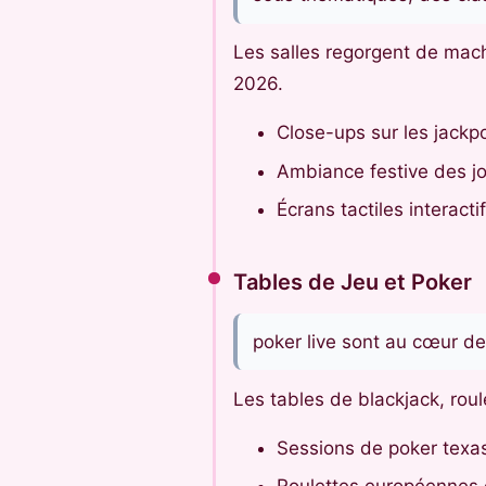
Les salles regorgent de mac
2026.
Close-ups sur les jackp
Ambiance festive des j
Écrans tactiles interacti
Tables de Jeu et Poker
poker live sont au cœur de 
Les tables de blackjack, roul
Sessions de poker texa