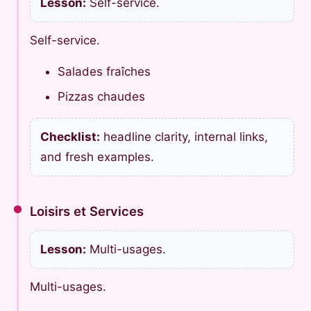
Lesson:
Self-service.
Self-service.
Salades fraîches
Pizzas chaudes
Checklist:
headline clarity, internal links,
and fresh examples.
Loisirs et Services
Lesson:
Multi-usages.
Multi-usages.