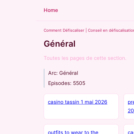
Home
Comment Défiscaliser | Conseil en défiscalisatio
Général
Toutes les pages de cette section.
Arc: Général
Episodes: 5505
casino tassin 1 mai 2026
pr
20
outfits to wear to the
ca