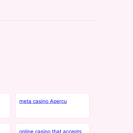
meta casino Aperçu
online casino that accepts