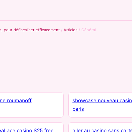
n, pour défiscaliser efficacement
/
Articles
/
Général
ne roumanoff
showcase nouveau casi
paris
yal ace casino $25 free
aller au casino sans cart