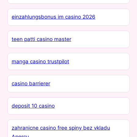
einzahlungsbonus im casino 2026
teen patti casino master
manga casino trustpilot
casino barrierer
deposit 10 casino
zahranicne casino free spiny bez vkladu
Aperçu