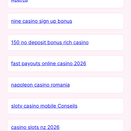
nine casino sign up bonus
150 no deposit bonus rich casino
fast payouts online casino 2026
napoleon casino romania
slotv casino mobile Conseils
casino slots nz 2026