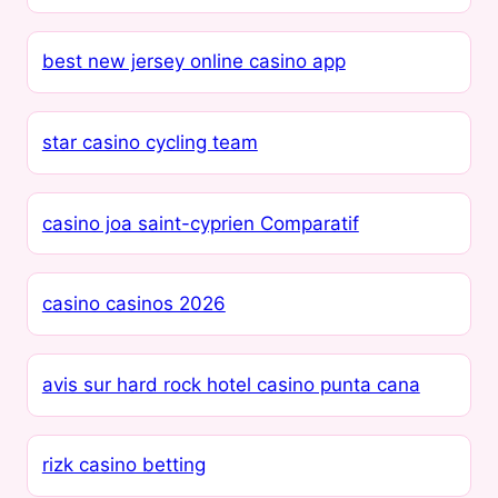
best new jersey online casino app
star casino cycling team
casino joa saint-cyprien Comparatif
casino casinos 2026
avis sur hard rock hotel casino punta cana
rizk casino betting