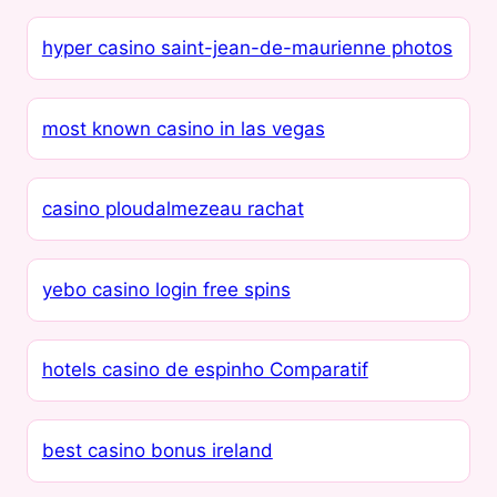
hyper casino saint-jean-de-maurienne photos
most known casino in las vegas
casino ploudalmezeau rachat
yebo casino login free spins
hotels casino de espinho Comparatif
best casino bonus ireland