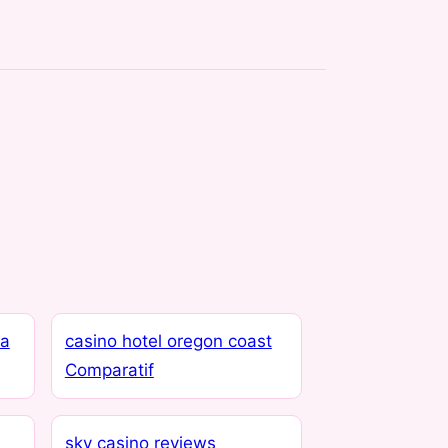
da
casino hotel oregon coast
Comparatif
sky casino reviews