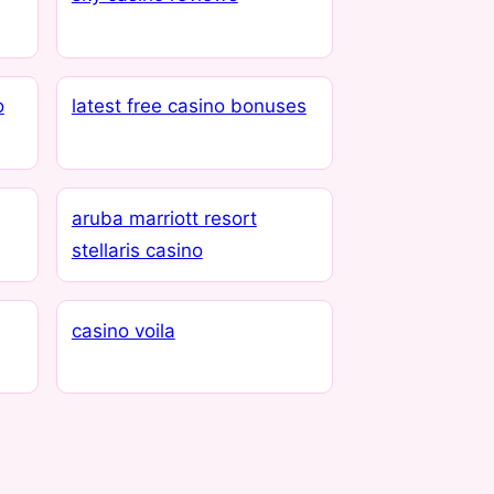
o
latest free casino bonuses
aruba marriott resort
stellaris casino
casino voila