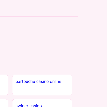
partouche casino online
swiper casino