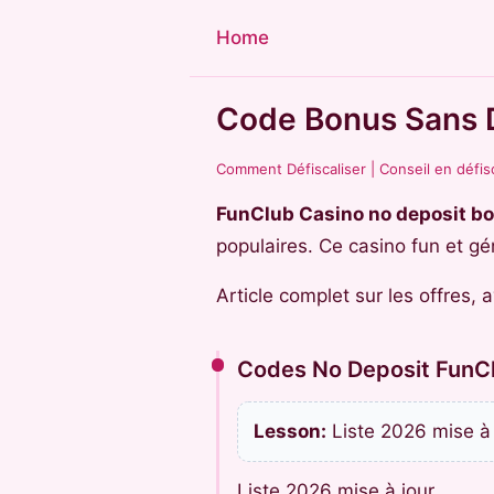
Home
Code Bonus Sans 
Comment Défiscaliser | Conseil en défisc
FunClub Casino no deposit b
populaires. Ce casino fun et g
Article complet sur les offres, 
Codes No Deposit FunC
Lesson:
Liste 2026 mise à 
Liste 2026 mise à jour.