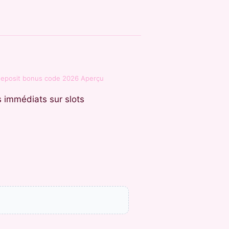
deposit bonus code 2026 Aperçu
 immédiats sur slots