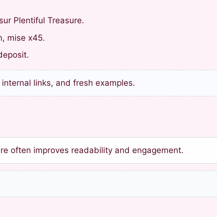
r Plentiful Treasure.
, mise x45.
eposit.
, internal links, and fresh examples.
ure often improves readability and engagement.