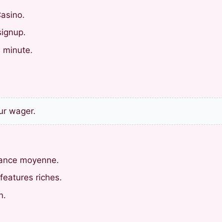
Casino.
ignup.
 minute.
ur wager.
riance moyenne.
features riches.
n.