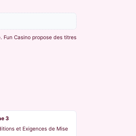
é. Fun Casino propose des titres
e 3
itions et Exigences de Mise