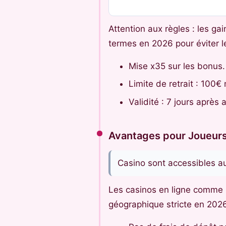
Attention aux règles : les gai
termes en 2026 pour éviter l
Mise x35 sur les bonus.
Limite de retrait : 100€
Validité : 7 jours après a
Avantages pour Joueur
Casino sont accessibles a
Les casinos en ligne comme 
géographique stricte en 2026