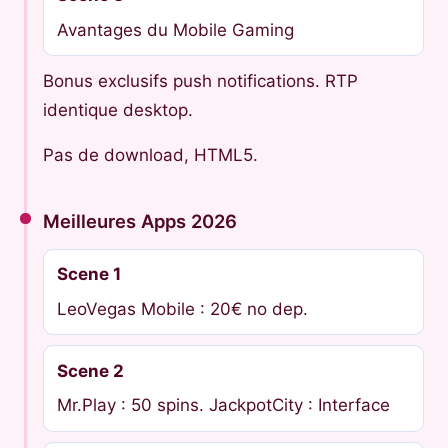
Avantages du Mobile Gaming
Bonus exclusifs push notifications. RTP
identique desktop.
Pas de download, HTML5.
Meilleures Apps 2026
Scene 1
LeoVegas Mobile : 20€ no dep.
Scene 2
Mr.Play : 50 spins. JackpotCity : Interface