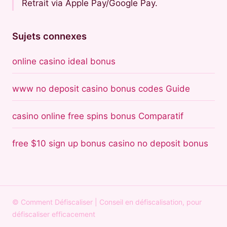
Retrait via Apple Pay/Google Pay.
Sujets connexes
online casino ideal bonus
www no deposit casino bonus codes Guide
casino online free spins bonus Comparatif
free $10 sign up bonus casino no deposit bonus
© Comment Défiscaliser | Conseil en défiscalisation, pour
défiscaliser efficacement