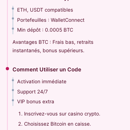
ETH, USDT compatibles
Portefeuilles : WalletConnect
Min dépôt : 0.0005 BTC
Avantages BTC : Frais bas, retraits
instantanés, bonus supérieurs.
Comment Utiliser un Code
Activation immédiate
Support 24/7
VIP bonus extra
Inscrivez-vous sur casino crypto.
Choisissez Bitcoin en caisse.