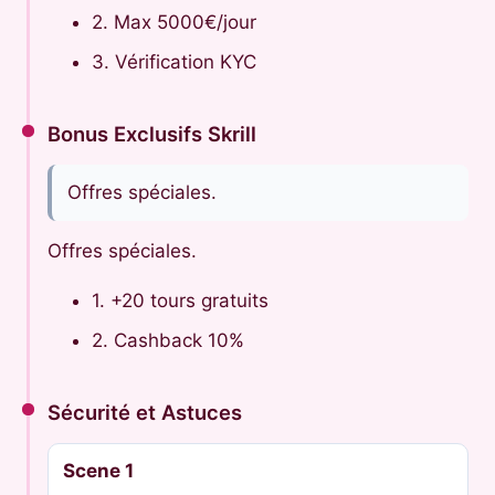
2. Max 5000€/jour
3. Vérification KYC
Bonus Exclusifs Skrill
Offres spéciales.
Offres spéciales.
1. +20 tours gratuits
2. Cashback 10%
Sécurité et Astuces
Scene 1