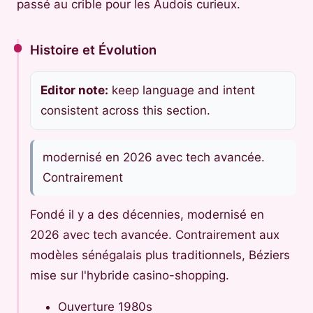
passé au crible pour les Audois curieux.
Histoire et Évolution
Editor note:
keep language and intent
consistent across this section.
modernisé en 2026 avec tech avancée.
Contrairement
Fondé il y a des décennies, modernisé en
2026 avec tech avancée. Contrairement aux
modèles sénégalais plus traditionnels, Béziers
mise sur l'hybride casino-shopping.
Ouverture 1980s