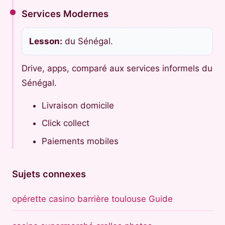
Services Modernes
Lesson:
du Sénégal.
Drive, apps, comparé aux services informels du
Sénégal.
Livraison domicile
Click collect
Paiements mobiles
Sujets connexes
opérette casino barrière toulouse Guide