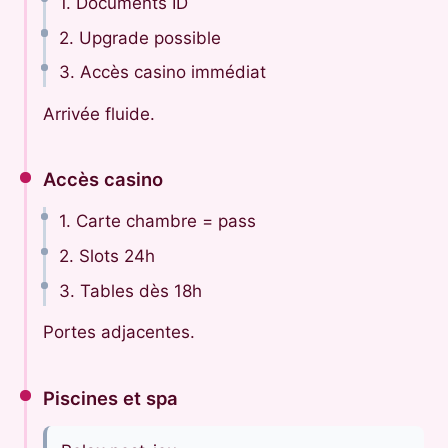
1. Documents ID
2. Upgrade possible
3. Accès casino immédiat
Arrivée fluide.
Accès casino
1. Carte chambre = pass
2. Slots 24h
3. Tables dès 18h
Portes adjacentes.
Piscines et spa