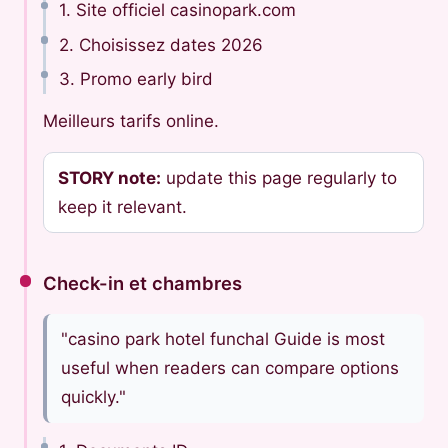
1. Site officiel casinopark.com
2. Choisissez dates 2026
3. Promo early bird
Meilleurs tarifs online.
STORY note:
update this page regularly to
keep it relevant.
Check-in et chambres
"casino park hotel funchal Guide is most
useful when readers can compare options
quickly."