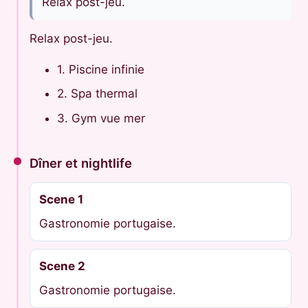
Relax post-jeu.
Relax post-jeu.
1. Piscine infinie
2. Spa thermal
3. Gym vue mer
Dîner et nightlife
Scene 1
Gastronomie portugaise.
Scene 2
Gastronomie portugaise.