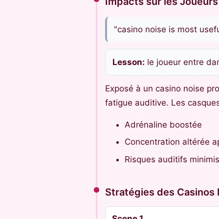
Impacts sur les Joueurs
"casino noise is most usef
Lesson:
le joueur entre da
Exposé à un casino noise pro
fatigue auditive. Les casques
Adrénaline boostée
Concentration altérée a
Risques auditifs minim
Stratégies des Casinos
Scene 1