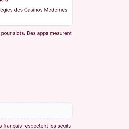
tégies des Casinos Modernes
e pour slots. Des apps mesurent
 français respectent les seuils