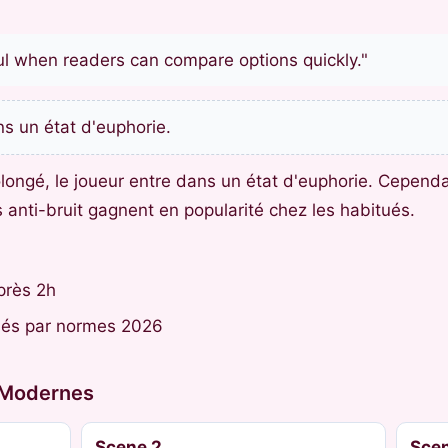
ul when readers can compare options quickly."
ns un état d'euphorie.
longé, le joueur entre dans un état d'euphorie. Cepend
 anti-bruit gagnent en popularité chez les habitués.
près 2h
isés par normes 2026
 Modernes
Scene 2
Scen