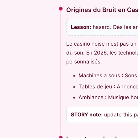
Origines du Bruit en Ca
Lesson:
hasard. Dès les a
Le casino noise n'est pas un
du son. En 2026, les technol
personnalisés.
Machines à sous : Sons 
Tables de jeu : Annonces
Ambiance : Musique ho
STORY note:
update this pa