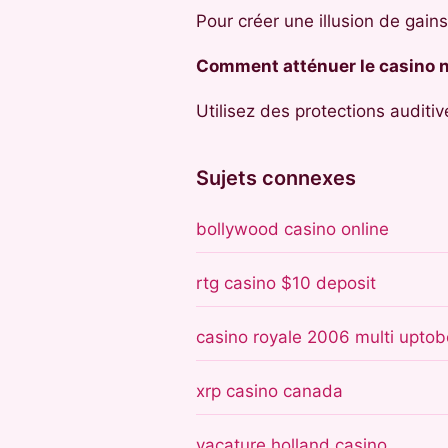
Pour créer une illusion de gain
Comment atténuer le casino n
Utilisez des protections auditi
Sujets connexes
bollywood casino online
rtg casino $10 deposit
casino royale 2006 multi upto
xrp casino canada
vacature holland casino