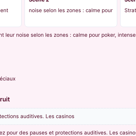
lent
noise selon les zones : calme pour
Stra
t leur noise selon les zones : calme pour poker, intens
éciaux
ruit
ections auditives. Les casinos
ez pour des pauses et protections auditives. Les casinos