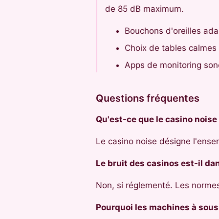
de 85 dB maximum.
Bouchons d'oreilles ad
Choix de tables calmes
Apps de monitoring son
Questions fréquentes
Qu'est-ce que le casino noise
Le casino noise désigne l'ense
Le bruit des casinos est-il d
Non, si réglementé. Les normes
Pourquoi les machines à sous 