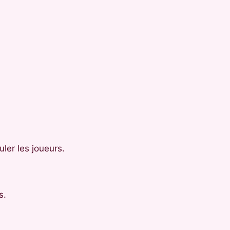
ler les joueurs.
s.