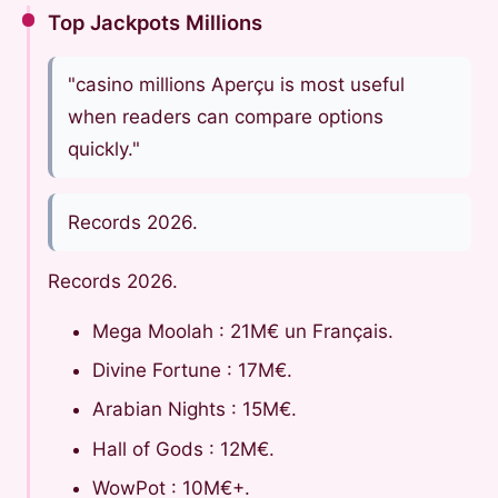
Top Jackpots Millions
"casino millions Aperçu is most useful
when readers can compare options
quickly."
Records 2026.
Records 2026.
Mega Moolah : 21M€ un Français.
Divine Fortune : 17M€.
Arabian Nights : 15M€.
Hall of Gods : 12M€.
WowPot : 10M€+.