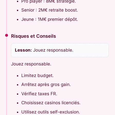
Pro player : 8M€ stratégie.
Senior : 2M€ retraite boost.
Jeune : 1M€ premier dépôt.
Risques et Conseils
Lesson:
Jouez responsable.
Jouez responsable.
Limitez budget.
Arrêtez après gros gain.
Vérifiez taxes FR.
Choisissez casinos licenciés.
Utilisez outils self-exclusion.