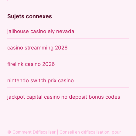
Sujets connexes
jailhouse casino ely nevada
casino streamming 2026
firelink casino 2026
nintendo switch prix casino
jackpot capital casino no deposit bonus codes
© Comment Défiscaliser | Conseil en défiscalisation, pour