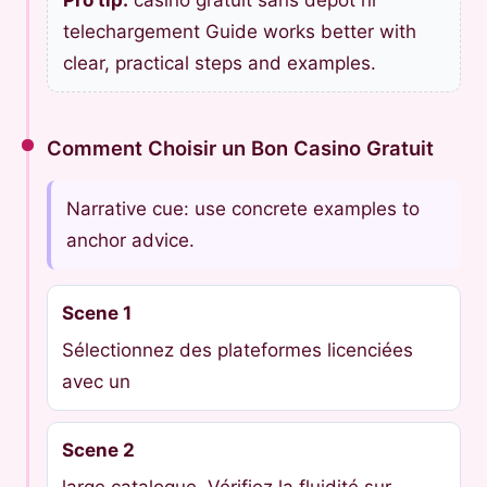
Pro tip:
casino gratuit sans depot ni
telechargement Guide works better with
clear, practical steps and examples.
Comment Choisir un Bon Casino Gratuit
Narrative cue: use concrete examples to
anchor advice.
Scene 1
Sélectionnez des plateformes licenciées
avec un
Scene 2