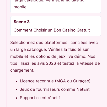
large catalogue. Vérifiez la fluidité sur
mobile
Scene 3
Comment Choisir un Bon Casino Gratuit
Sélectionnez des plateformes licenciées avec
un large catalogue. Vérifiez la fluidité sur
mobile et les options de jeux live démo. Nos
tips : lisez les avis 2026 et testez la vitesse de
chargement.
Licence reconnue (MGA ou Curaçao)
Jeux de fournisseurs comme NetEnt
Support client réactif