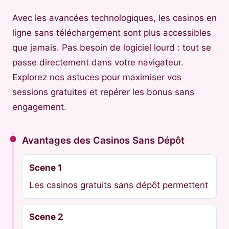
Avec les avancées technologiques, les casinos en
ligne sans téléchargement sont plus accessibles
que jamais. Pas besoin de logiciel lourd : tout se
passe directement dans votre navigateur.
Explorez nos astuces pour maximiser vos
sessions gratuites et repérer les bonus sans
engagement.
Avantages des Casinos Sans Dépôt
Scene 1
Les casinos gratuits sans dépôt permettent
Scene 2