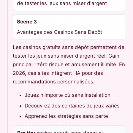
de tester les jeux sans miser d'argent
Scene 3
Avantages des Casinos Sans Dépôt
Les casinos gratuits sans dépôt permettent de
tester les jeux sans miser d'argent réel. Gain
principal : zéro risque et amusement illimité. En
2026, ces sites intègrent l'IA pour des
recommandations personnalisées.
Jouez n'importe où sans installation
Découvrez des centaines de jeux variés
Apprenez les stratégies sans perte