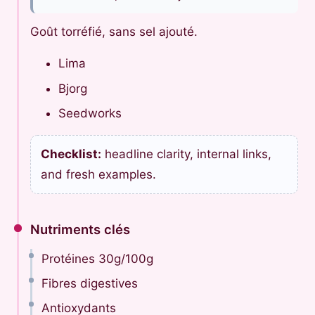
Goût torréfié, sans sel ajouté.
Lima
Bjorg
Seedworks
Checklist:
headline clarity, internal links,
and fresh examples.
Nutriments clés
Protéines 30g/100g
Fibres digestives
Antioxydants