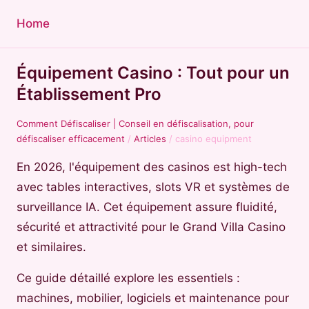
Home
Équipement Casino : Tout pour un
Établissement Pro
Comment Défiscaliser | Conseil en défiscalisation, pour
défiscaliser efficacement
/
Articles
/
casino equipment
En 2026, l'équipement des casinos est high-tech
avec tables interactives, slots VR et systèmes de
surveillance IA. Cet équipement assure fluidité,
sécurité et attractivité pour le Grand Villa Casino
et similaires.
Ce guide détaillé explore les essentiels :
machines, mobilier, logiciels et maintenance pour