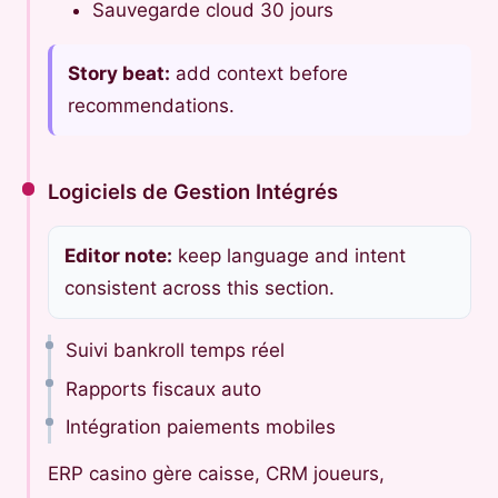
Sauvegarde cloud 30 jours
Story beat:
add context before
recommendations.
Logiciels de Gestion Intégrés
Editor note:
keep language and intent
consistent across this section.
Suivi bankroll temps réel
Rapports fiscaux auto
Intégration paiements mobiles
ERP casino gère caisse, CRM joueurs,