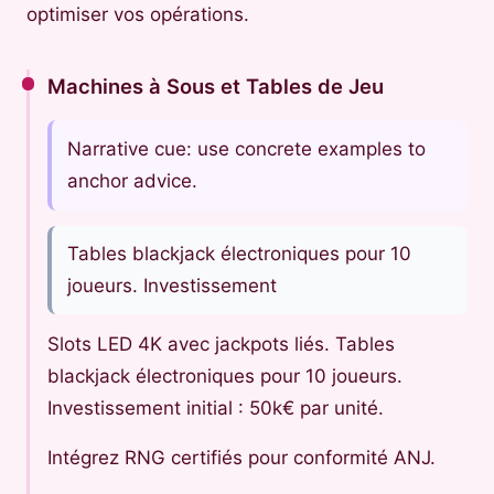
optimiser vos opérations.
Machines à Sous et Tables de Jeu
Narrative cue: use concrete examples to
anchor advice.
Tables blackjack électroniques pour 10
joueurs. Investissement
Slots LED 4K avec jackpots liés. Tables
blackjack électroniques pour 10 joueurs.
Investissement initial : 50k€ par unité.
Intégrez RNG certifiés pour conformité ANJ.