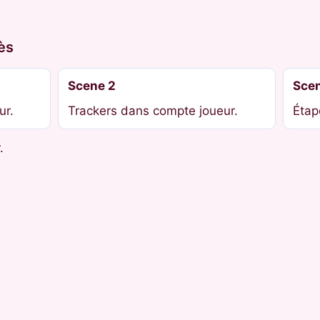
ès
Scene 2
Scen
ur.
Trackers dans compte joueur.
Étap
.