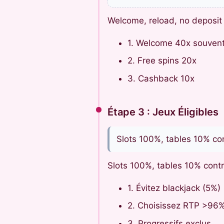
Welcome, reload, no deposit 
1. Welcome 40x souven
2. Free spins 20x
3. Cashback 10x
Étape 3 : Jeux Éligibles
Slots 100%, tables 10% con
Slots 100%, tables 10% contr
1. Évitez blackjack (5%)
2. Choisissez RTP >96
3. Progressifs exclus