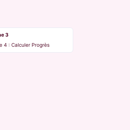
e 3
e 4 : Calculer Progrès