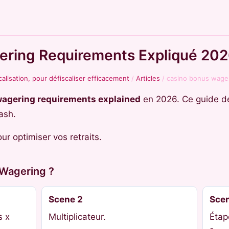
ering Requirements Expliqué 20
alisation, pour défiscaliser efficacement
/
Articles
/
casino bonus wager
wagering requirements explained
en 2026. Ce guide dé
ash.
ur optimiser vos retraits.
 Wagering ?
Scene 2
Scen
s x
Multiplicateur.
Étap