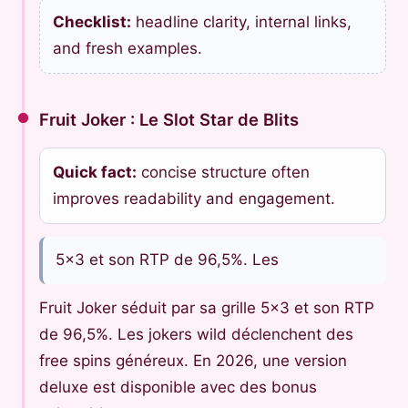
Checklist:
headline clarity, internal links,
and fresh examples.
Fruit Joker : Le Slot Star de Blits
Quick fact:
concise structure often
improves readability and engagement.
5x3 et son RTP de 96,5%. Les
Fruit Joker séduit par sa grille 5x3 et son RTP
de 96,5%. Les jokers wild déclenchent des
free spins généreux. En 2026, une version
deluxe est disponible avec des bonus