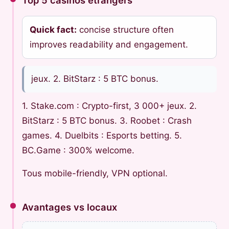
Top 5 casinos étrangers
Quick fact:
concise structure often
improves readability and engagement.
jeux. 2. BitStarz : 5 BTC bonus.
1. Stake.com : Crypto-first, 3 000+ jeux. 2.
BitStarz : 5 BTC bonus. 3. Roobet : Crash
games. 4. Duelbits : Esports betting. 5.
BC.Game : 300% welcome.
Tous mobile-friendly, VPN optional.
Avantages vs locaux