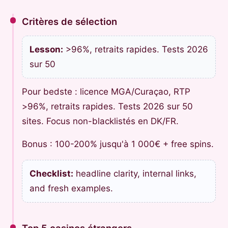
Critères de sélection
Lesson:
>96%, retraits rapides. Tests 2026
sur 50
Pour bedste : licence MGA/Curaçao, RTP
>96%, retraits rapides. Tests 2026 sur 50
sites. Focus non-blacklistés en DK/FR.
Bonus : 100-200% jusqu'à 1 000€ + free spins.
Checklist:
headline clarity, internal links,
and fresh examples.