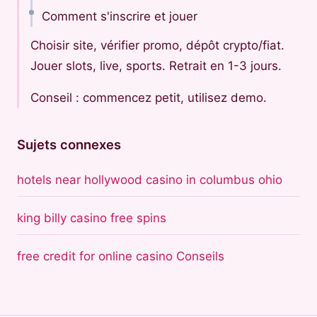
Comment s'inscrire et jouer
Choisir site, vérifier promo, dépôt crypto/fiat.
Jouer slots, live, sports. Retrait en 1-3 jours.
Conseil : commencez petit, utilisez demo.
Sujets connexes
hotels near hollywood casino in columbus ohio
king billy casino free spins
free credit for online casino Conseils