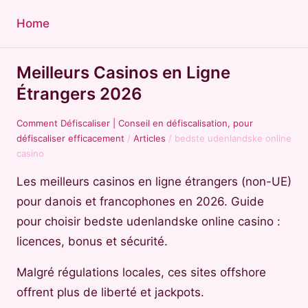
Home
Meilleurs Casinos en Ligne
Étrangers 2026
Comment Défiscaliser | Conseil en défiscalisation, pour
défiscaliser efficacement
/
Articles
/
bedste udenlandske online
casino
Les meilleurs casinos en ligne étrangers (non-UE)
pour danois et francophones en 2026. Guide
pour choisir bedste udenlandske online casino :
licences, bonus et sécurité.
Malgré régulations locales, ces sites offshore
offrent plus de liberté et jackpots.