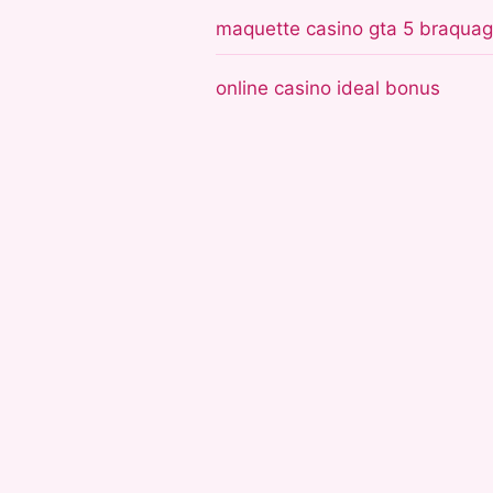
maquette casino gta 5 braqua
online casino ideal bonus