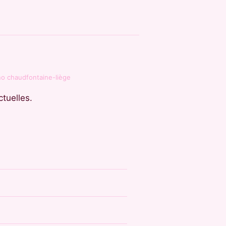
no chaudfontaine-liège
tuelles.