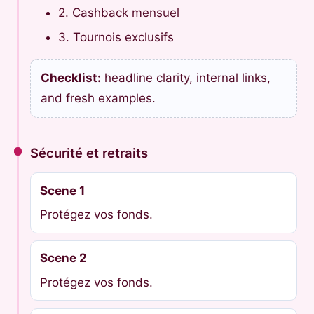
2. Cashback mensuel
3. Tournois exclusifs
Checklist:
headline clarity, internal links,
and fresh examples.
Sécurité et retraits
Scene 1
Protégez vos fonds.
Scene 2
Protégez vos fonds.