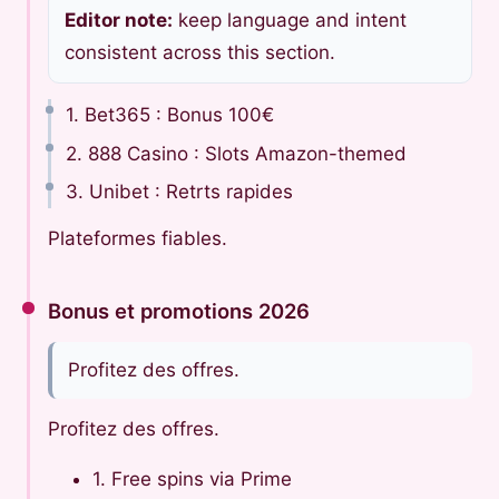
Editor note:
keep language and intent
consistent across this section.
1. Bet365 : Bonus 100€
2. 888 Casino : Slots Amazon-themed
3. Unibet : Retrts rapides
Plateformes fiables.
Bonus et promotions 2026
Profitez des offres.
Profitez des offres.
1. Free spins via Prime