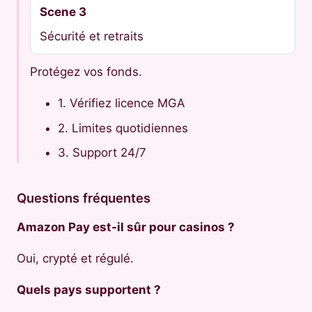
Scene 3
Sécurité et retraits
Protégez vos fonds.
1. Vérifiez licence MGA
2. Limites quotidiennes
3. Support 24/7
Questions fréquentes
Amazon Pay est-il sûr pour casinos ?
Oui, crypté et régulé.
Quels pays supportent ?